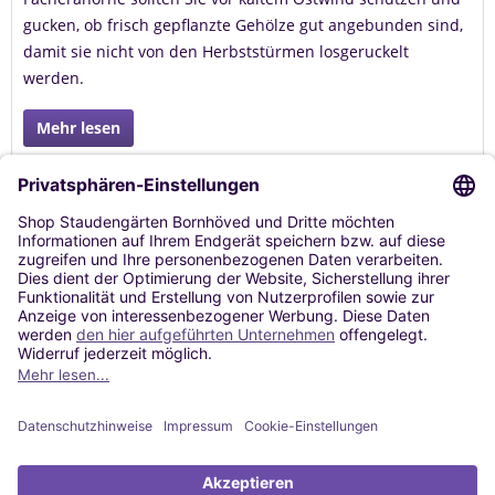
gucken, ob frisch gepflanzte Gehölze gut angebunden sind,
damit sie nicht von den Herbststürmen losgeruckelt
werden.
Mehr lesen
Tags:
Oktober
,
November
,
Dezember
,
Vögel
,
Futter
,
Tiere
,
Laub
,
Weihnachten
Service
Shop Service
Informationen
* Alle Preise inkl. gesetzl. Mehrwertsteuer zzgl.
Versandkosten
und ggf.
Nachnahmegebühren, wenn nicht anders beschrieben