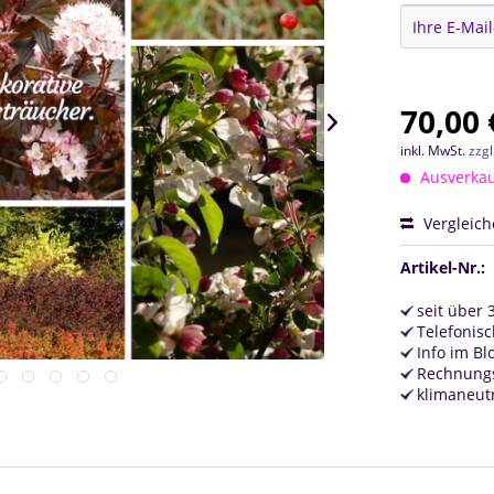
70,00 
inkl. MwSt.
zzg
Ausverkauf
Vergleic
Artikel-Nr.:
seit über 
Telefonisc
Info im Bl
Rechnungs
klimaneut