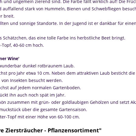
ch und ungemein zierend sind. Die Farbe fällt wirklich auf! Die Fr
ird auffallend stark von Hummeln, Bienen und Schwebfliegen besuc
r breit.
llten und sonnige Standorte. In der Jugend ist er dankbar für ein
 Schätzchen, das eine tolle Farbe ins herbstliche Beet bringt.
-Topf, 40-60 cm hoch.
mer Wine'
t wunderbar dunkel rotbraunem Laub.
hst pro Jahr etwa 10 cm. Neben dem attraktiven Laub besticht die
rn von Insekten besucht werden.
ächst auf jedem normalen Gartenboden.
ckt ihn auch noch spät im Jahr.
schön zusammen mit grün- oder goldlaubigen Gehölzen und setzt Akz
hmuckstück über die gesamte Gartensaison.
ter-Topf mit einer Höhe von 60-100 cm.
e Ziersträucher - Pflanzensortiment"