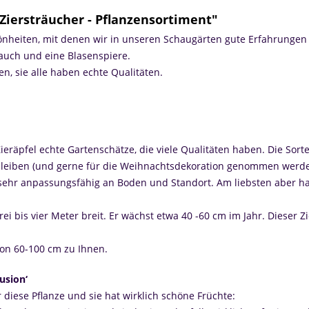
Ziersträucher - Pflanzensortiment"
nheiten, mit denen wir in unseren Schaugärten gute Erfahrungen
rauch und eine Blasenspiere.
en, sie alle haben echte Qualitäten.
ieräpfel echte Gartenschätze, die viele Qualitäten haben. Die Sort
 bleiben (und gerne für die Weihnachtsdekoration genommen werde
 sehr anpassungsfähig an Boden und Standort. Am liebsten aber ha
i bis vier Meter breit. Er wächst etwa 40 -60 cm im Jahr. Dieser Zie
von 60-100 cm zu Ihnen.
usion‘
 diese Pflanze und sie hat wirklich schöne Früchte: