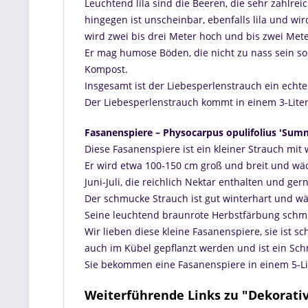
Leuchtend lila sind die Beeren, die sehr zahlrei
hingegen ist unscheinbar, ebenfalls lila und w
wird zwei bis drei Meter hoch und bis zwei Mete
Er mag humose Böden, die nicht zu nass sein so
Kompost.
Insgesamt ist der Liebesperlenstrauch ein echtes
Der Liebesperlenstrauch kommt in einem 3-Liter
Fasanenspiere – Physocarpus opulifolius 'Sum
Diese Fasanenspiere ist ein kleiner Strauch mi
Er wird etwa 100-150 cm groß und breit und wäc
Juni-Juli, die reichlich Nektar enthalten und ge
Der schmucke Strauch ist gut winterhart und w
Seine leuchtend braunrote Herbstfärbung schmü
Wir lieben diese kleine Fasanenspiere, sie ist 
auch im Kübel gepflanzt werden und ist ein Sc
Sie bekommen eine Fasanenspiere in einem 5-Li
Weiterführende Links zu "Dekorativ