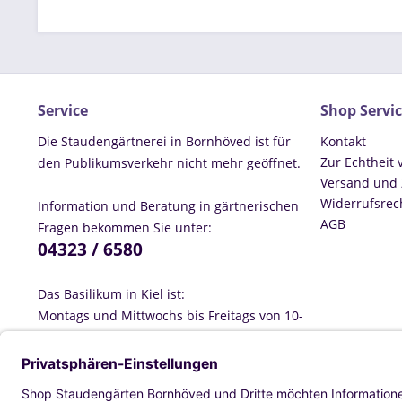
Service
Shop Servi
Die Staudengärtnerei in Bornhöved ist für
Kontakt
Zur Echtheit
den Publikumsverkehr nicht mehr geöffnet.
Versand und
Widerrufsrec
Information und Beratung in gärtnerischen
AGB
Fragen bekommen Sie unter:
04323 / 6580
Das Basilikum in Kiel ist:
Montags und Mittwochs bis Freitags von 10-
18:00 Uhr geöffnet, Dienstags ist geschlossen
und Samstags von 10-16 Uhr geöffnet.
Information und Beratung rund ums