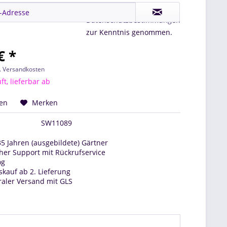
Ich habe die
Datenschutzbestimmungen
zur Kenntnis genommen.
€ *
l. Versandkosten
t, lieferbar ab
hen
Merken
SW11089
35 Jahren (ausgebildete) Gärtner
her Support mit Rückrufservice
og
kauf ab 2. Lieferung
raler Versand mit GLS