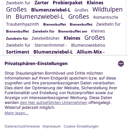
Zarter
Probierpaket
Kleines
Zwiebeln für
Großes
Wildtulpen
Blumenzwiebel-L
Großes
in
Blumenzwiebel-L
Großes
Romantische
Traubenhyazinth
Zwiebeln für
Bienenbuffet
Bienenbuffet
Kleines
Bienenbuffet
Zwiebeln für
Bienenbuffet am
Großes
Kleines
Zwiebelblüher
Zwiebeln für
Zwiebeln für
Sternenhimmel -
Blumenzwiebelso
Sortiment
Blumenzwiebel-L
Allium-Mix -
Wildhafte
Blumenzwiebelmi
Bienenbuffet
Leuchtende
Zwiebeln für
Service
Shop Service
Informationen