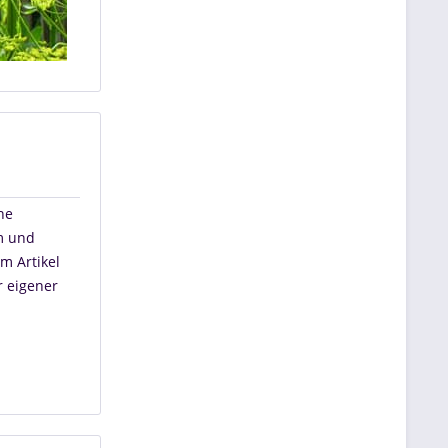
ne
m und
m Artikel
r eigener