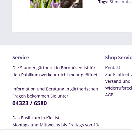
Tags:
Stinsenpfl
Service
Shop Servi
Die Staudengärtnerei in Bornhöved ist für
Kontakt
Zur Echtheit
den Publikumsverkehr nicht mehr geöffnet.
Versand und
Widerrufsrec
Information und Beratung in gärtnerischen
AGB
Fragen bekommen Sie unter:
04323 / 6580
Das Basilikum in Kiel ist:
Montags und Mittwochs bis Freitags von 10-
18:00 Uhr geöffnet, Dienstags ist geschlossen