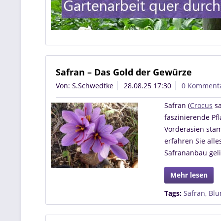
Safran – Das Gold der Gewürze
Von: S.Schwedtke
28.08.25 17:30
0 Komment
Safran (
Crocus
sa
faszinierende Pf
Vorderasien stamm
erfahren Sie alle
Safrananbau geli
Mehr lesen
Tags:
Safran
,
Blu