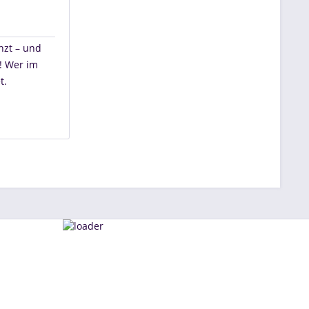
nzt – und
! Wer im
t.